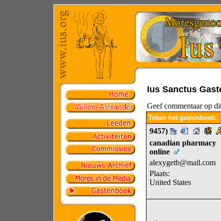
Ius Sanctus Gas
Geef commentaar op dit
Teken het gastenboek:
9457)
canadian pharmacy
online
alexygetb@mail.com
Plaats:
United States